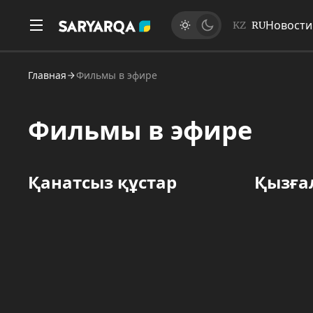
Новости
KZ
RU
Главная
Фильмы в эфире
Фильмы в эфире
Қанатсыз құстар
Қызға