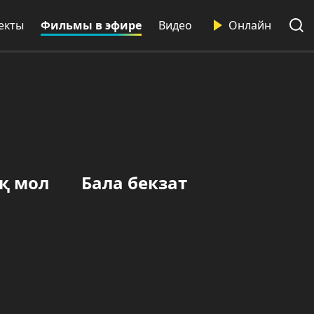
екты
Фильмы в эфире
Видео
Онлайн
қ мол
Бала бекзат