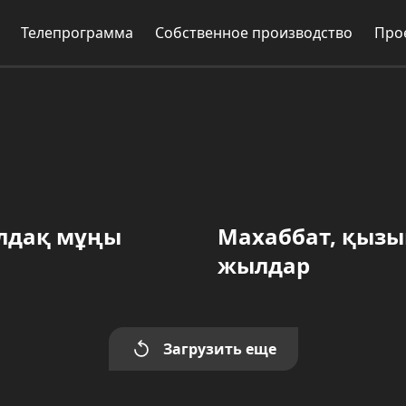
Телепрограмма
Собственное производство
Про
лдақ мұңы
Махаббат, қызы
жылдар
Загрузить еще