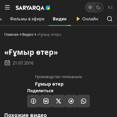
KZ
ы
Фильмы в эфире
Видео
Онлайн
Главная
Видео
«Ғұмыр өтер»
«Ғұмыр өтер»
21.07.2016
Производство телеканала
Ғұмыр өтер
Поделиться
Похожие видео