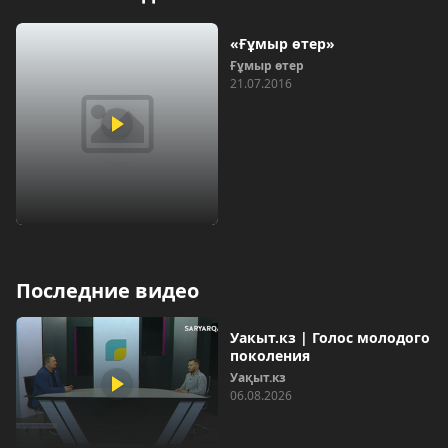
«Ғұмыр өтер»
Ғұмыр өтер
21.07.2016
Последние видео
Уакыт.кз | Голос молодого
поколения
Уақыт.кз
06.08.2026