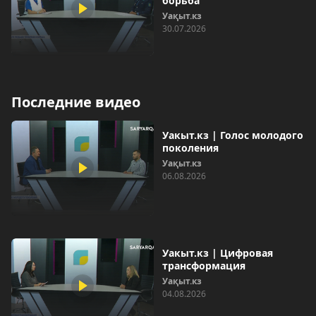
борьба
Уақыт.кз
30.07.2026
Последние видео
Уакыт.кз | Голос молодого
поколения
Уақыт.кз
06.08.2026
Уакыт.кз | Цифровая
трансформация
Уақыт.кз
04.08.2026