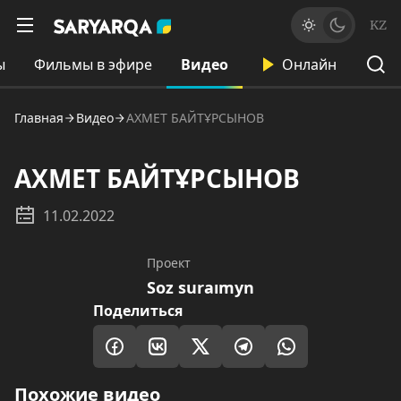
KZ
ы
Фильмы в эфире
Видео
Онлайн
Главная
Видео
АХМЕТ БАЙТҰРСЫНОВ
АХМЕТ БАЙТҰРСЫНОВ
11.02.2022
Проект
Soz suraımyn
Поделиться
Похожие видео