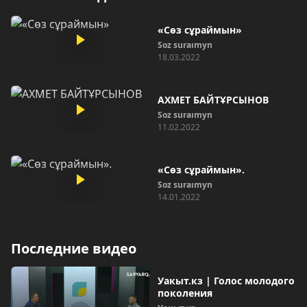
«Сөз сұраймын»
Soz suraımyn
18.03.2022
АХМЕТ БАЙТҰРСЫНОВ
Soz suraımyn
11.02.2022
«Сөз сұраймын».
Soz suraımyn
14.01.2022
Последние видео
Уакыт.кз | Голос молодого
поколения