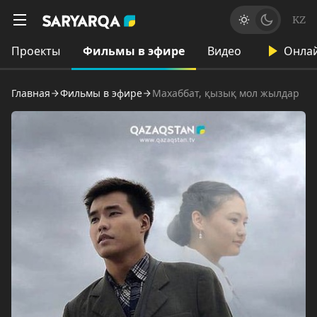
KZ
Проекты
Фильмы в эфире
Видео
Онла
Главная
Фильмы в эфире
Махаббат, қызық мол жылдар