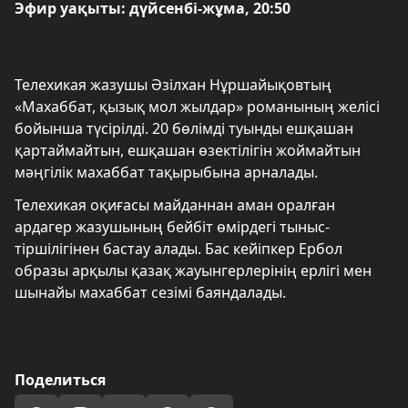
Эфир уақыты: дүйсенбі-жұма, 20:50
Телехикая жазушы Әзілхан Нұршайықовтың
«Махаббат, қызық мол жылдар» романының желісі
бойынша түсірілді. 20 бөлімді туынды ешқашан
қартаймайтын, ешқашан өзектілігін жоймайтын
мәңгілік махаббат тақырыбына арналады.
Телехикая оқиғасы майданнан аман оралған
ардагер жазушының бейбіт өмірдегі тыныс-
тіршілігінен бастау алады. Бас кейіпкер Ербол
образы арқылы қазақ жауынгерлерінің ерлігі мен
шынайы махаббат сезімі баяндалады.
Поделиться