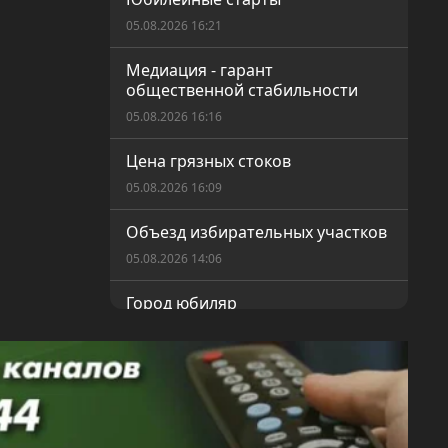
05.08.2026 16:21
Медиация - гарант
общественной стабильности
05.08.2026 16:16
Цена грязных стоков
05.08.2026 16:09
Объезд избирательных участков
05.08.2026 14:06
Город юбиляр
04.08.2026 16:40
Жемчужина под охраной
04.08.2026 16:38
Шахтинский эко-десант в