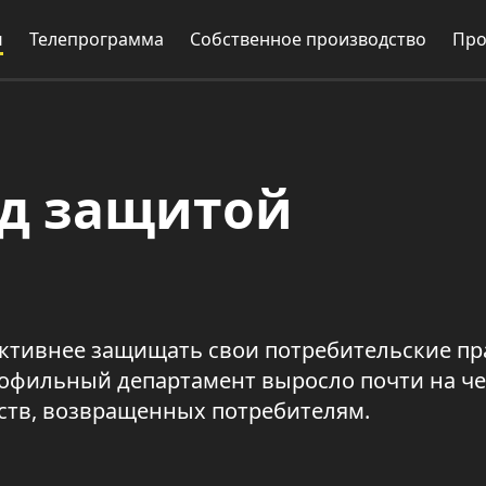
и
Телепрограмма
Собственное производство
Про
од защитой
ктивнее защищать свои потребительские пра
рофильный департамент выросло почти на че
дств, возвращенных потребителям.