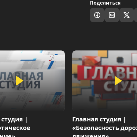
Поделиться
 студия |
Главная студия |
отическое
«Безопасность дор
ание»
движения»