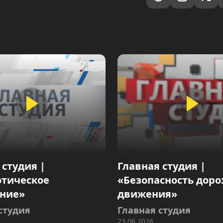
 студия |
Главная студия |
отическое
«Безопасность дор
ание»
движения»
студия
Главная студия
23.06.2026