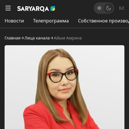
KZ
Новости
Телепрограмма
Собственное произво
Главная
Лица канала
Айым Амрина