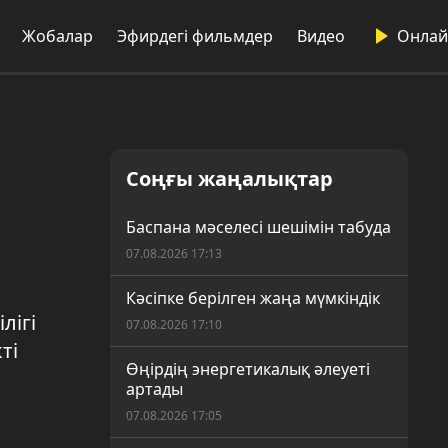
Жобалар
Эфирдегі фильмдер
Видео
Онлай
Соңғы жаңалықтар
Баспана мәселесі шешімін табуда
07.08.2026 17:13
Кәсіпке берілген жаңа мүмкіндік
лігі
07.08.2026 17:10
ті
Өңірдің энергетикалық әлеуеті
артады
07.08.2026 17:05