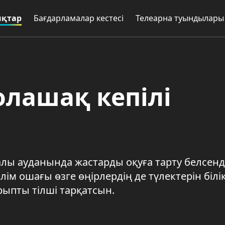
қтар
Бағдарламалар кестесі
Телеарна туындылары
олашақ кепілі
ауданында жастарды оқуға тарту белсенді
ім ошағы өзге өңірлердің де түлектерін білік
рыпты тілші тарқатсын.