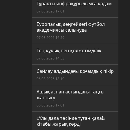
Тұрақты инфрақұрылымға қадам
07.08.2026 17:01
Еуропалық деңгейдегі футбол
академиясы салынуда
07.08.2026 16:59
Тең құқық пен қолжетімділік
07.08.2026 14:53
Сайлау алдындағы қоғамдық пікір
06.08.2026 18:10
Ашық аспан астындағы таңғы
жаттығу
06.08.2026 17:01
«Ұлы дала төсінде туған қала!»
кітабы жарық көрді