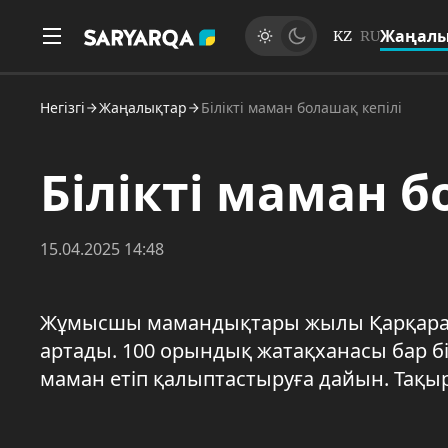
Жаңалы
KZ
RU
Негізгі
Жаңалықтар
Білікті маман болашақ кепілі
Білікті маман б
15.04.2025 14:48
Жұмысшы мамандықтары жылы Қарқаралы 
артады. 100 орындық жатақханасы бар біл
маман етіп қалыптастыруға дайын. Тақы