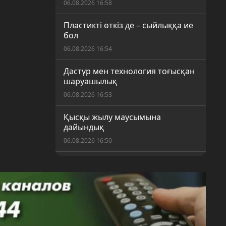
06.08.2026 16:58
Пластикті өткіз де – сыйлыққа ие
бол
06.08.2026 16:54
Дәстүр мен технология тоғысқан
шаруашылық
06.08.2026 16:53
Қысқы жылу маусымына
дайындық
06.08.2026 16:50
Шекарасыз спорт: Қарағандыда
ерекше қажеттілігі бар балаларға
арналған жаңа секция ашылды
06.08.2026 16:17
Қарағандылықтар күнді таңғы